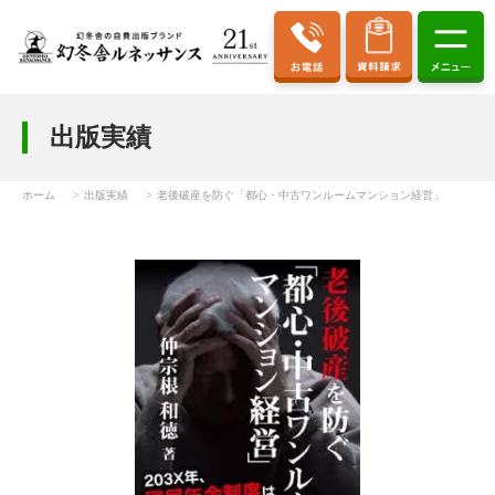
出版実績
ホーム
出版実績
老後破産を防ぐ「都心・中古ワンルームマンション経営」