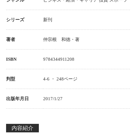
ジャンル
ビジネス・経済・キャリア
投資
スポーツ
シリーズ
新刊
著者
仲宗根 和徳
・著
ISBN
9784344911208
判型
4-6 ・
248
ページ
出版年月日
2017/1/27
内容紹介