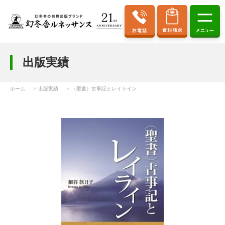
出版実績
ホーム
出版実績
（聖書）古事記とレイライン