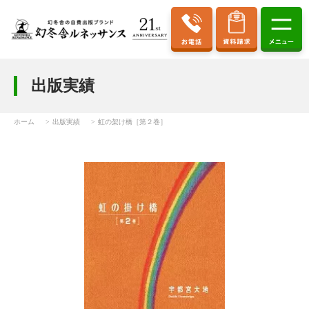
出版実績
ホーム
出版実績
虹の架け橋［第２巻］