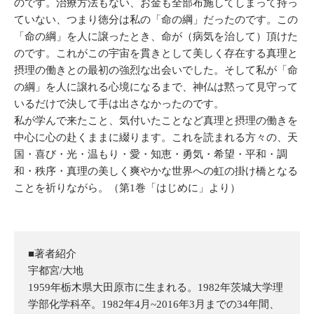
のです。治療方法もない、お金も全部布施してしまって持っ
ていない、つまり徳分は私の「命の綱」だったのです。この
「命の綱」を人に譲ったとき、命が（病気を治して）頂けた
のです。これがこの宇宙を貫きとして美しく存在する真理と
摂理の働きとの最初の強烈な出会いでした。そして私が「命
の綱」を人に譲れる心境になるまで、神仏は黙って見守って
いるだけで決して手は出さなかったのです。
私が学んで来たこと、気付いたことなど真理と摂理の働きを
中心に心の赴くままに綴ります。これを読まれる方々の、天
国・喜び・光・温もり・愛・知恵・勇気・希望・平和・調
和・秩序・真理の美しく爽やかな世界への虹の掛け橋となる
ことを祈りながら。（第1巻「はじめに」より）
■著者紹介
宇都宮/大地
1959年栃木県大田原市に生まれる。1982年茨城大学理
学部化学科卒。1982年4月~2016年3月までの34年間、