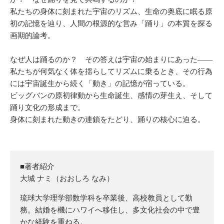
私たちの身体に刻まれた宇宙のリズム、生命の奥底に眠る原
初の記憶を辿り、人間の根源的な営み「踊り」の本質を探る
画期的論考。
なぜ人は踊るのか？ その答えは宇宙の始まりにあった――
私たちが何気なく体を揺らしてリズムに乗るとき、その行為
には宇宙誕生から続く「動き」の記憶が宿っている。
ビッグバンの原初律動から生命誕生、感情の芽生え、そして
踊り文化の形成まで。
身体に刻まれた動きの連鎖をたどり、踊りの核心に迫る。
■著者紹介
大城 ナミ（おおしろ なみ）
琉球大学理学部数学科を卒業後、高校教員として勤
務。結婚を機にハワイへ移住し、多文化社会の中で豊
かな経験を重ねる。