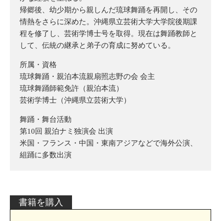
帰郷後、幼少期から親しんだ琉球舞踊を再開し、その
情熱をさらに深めた。沖縄県立芸術大学大学院後期課
程を修了し、芸術学博士号を取得。現在は舞踊教師と
して、伝統の継承と弟子の育成に努めている。
所属・資格
琉球舞踊・親泊本流親扇照志野の会 会主
琉球舞踊師範免許（親泊本流）
芸術学博士（沖縄県立芸術大学）
舞踊・舞台活動
第10回 親泊ナミ独演会 出演
米国・フランス・中国・東南アジアなどで海外公演、
組踊に多数出演
書籍を購入