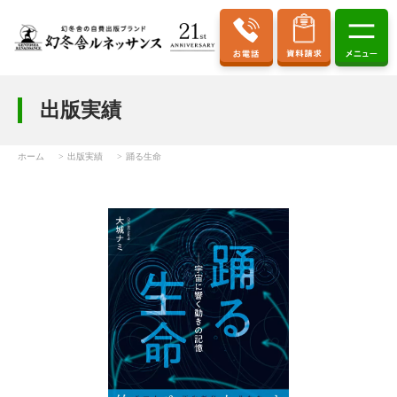
出版実績
ホーム
出版実績
踊る生命