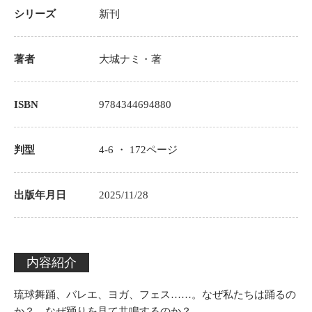
シリーズ
新刊
著者
大城ナミ
・著
ISBN
9784344694880
判型
4-6 ・
172
ページ
出版年月日
2025/11/28
内容紹介
琉球舞踊、バレエ、ヨガ、フェス……。なぜ私たちは踊るの
か？ なぜ踊りを見て共鳴するのか？