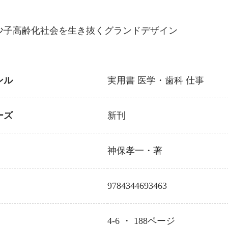
少子高齢化社会を生き抜くグランドデザイン
ンル
実用書
医学・歯科
仕事
ーズ
新刊
神保孝一
・著
9784344693463
4-6 ・
188
ページ