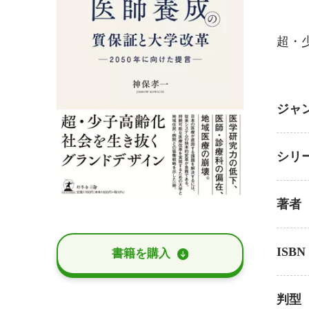
超・
ジャ
シリ
著者
ISBN
書籍を購⼊
判型