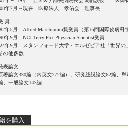
‘07年～‘19年 全国医学部長病院長会議相談役 医
‘08年7月～現在 医療法人 孝佑会 理事長
受 賞
‘82年5月 Alfred Marchionini賞受賞（第16回国際皮膚
‘90年9月 NCI Terry Fox Physician Scientist受賞
‘24年9月 スタンフォード大学・エルゼビア社「世界の
その他多数
発表論文
原著論文330編（内英文272編）、研究総説論文82編、単
編、一般論文143編
籍を購入