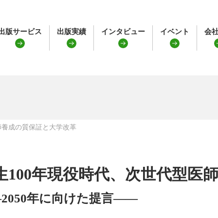
出版サービス
出版実績
インタビュー
イベント
会
師養成の質保証と大学改革
生100年現役時代、次世代型医
2050年に向けた提言――