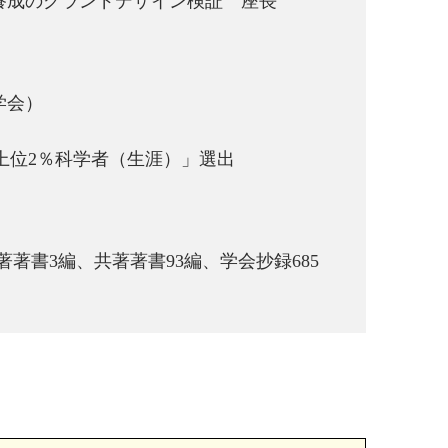
師養成のグランドデザイン検証 座長
科学会）
上位2％科学者（生涯）」選出
著著書3編、共著著書93編、学会抄録685