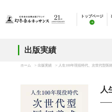
トップページ
出版実績
ホーム
出版実績
人生100年現役時代、次世代型医
人
――