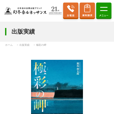
出版実績
ホーム
出版実績
極彩の岬