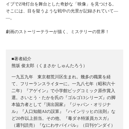
イブでZ埼灯台を舞台とした奇妙な「映像」を見つける。
そこには、目を疑うような戦中の光景が記録されていて―
―。
劇画のストーリーテラーが描く、ミステリーの世界！
■著者紹介
熊坂 俊太郎（くまさか しゅんたろう）
一九五九年 東京都荒川区生まれ。幾多の職業を経
て、フリーランスライターに。一九八七年（昭和六十
二年）『アゲイン』で小学館ビッグコミック原作賞入
選。さいとう・たかを氏の『ゴルゴ13シリーズ』の脚
本協力者として『演出国家』『ジャパン・オリジナ
ル』『人口知能AIの誤算』『ハインリッヒの法則』な
ど20作以上担当。その他、『毒ダネ特派員カスガ』
（週刊読売）『なにわサバイバル』（日刊ゲンダイ）