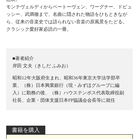
モンテヴェルディからベートーヴェン、ワーグナー、ドビュ
ッシー、武満徹まで、名曲に隠された物語をひもときなが
ら、従来の音楽史では語られない音楽の原風景をたどる。
クラシック愛好家必読の一冊。
■著者紹介
岸田 文夫（きしだ ふみお）
昭和12年大阪府生まれ、昭和36年東京大学法学部卒
業、（株）日本興業銀行（現・みずほグループに編
入）に勤務の後、（株）ハウステンボス代表取締役副
社長、企業・団体支援日本FP協議会会長等に就任
書籍を購入