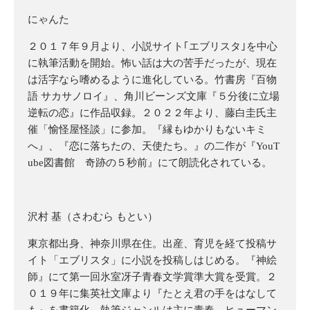
にゃんた
２０１７年９月より、小説サイト｢エブリスタ｣を中心
に執筆活動を開始。怖い話は大の苦手だったが、現在
は活字なら嗜めるように進化している。竹書房『百物
語 サカサノロイ』、角川ビーンズ文庫『５分後に立場
逆転の恋』に作品収録。２０２２年より、藤白圭氏主
催「愉怪屋怪談」に参加。『縁もゆかりもないキミ
へ』、『恋に落ちたの、天使たち。』の二作が『YouT
ube図書館 奇跡の５秒前』にて朗読化されている。
沢村 基（さわむら もとい）
東京都出身、神奈川県在住。出産、育児を経て投稿サ
イト「エブリスタ」に小説を投稿しはじめる。『神絵
師』にて第一回氷室冴子青春文学賞準大賞を受賞。２
０１９年に集英社文庫より『たとえ君の手をはなして