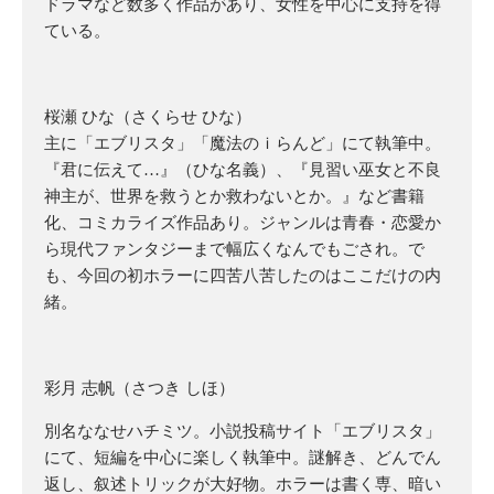
ドラマなど数多く作品があり、女性を中心に支持を得
ている。
桜瀬 ひな（さくらせ ひな）
主に「エブリスタ」「魔法のｉらんど」にて執筆中。
『君に伝えて…』（ひな名義）、『見習い巫女と不良
神主が、世界を救うとか救わないとか。』など書籍
化、コミカライズ作品あり。ジャンルは青春・恋愛か
ら現代ファンタジーまで幅広くなんでもごされ。で
も、今回の初ホラーに四苦八苦したのはここだけの内
緒。
彩月 志帆（さつき しほ）
別名ななせハチミツ。小説投稿サイト「エブリスタ」
にて、短編を中心に楽しく執筆中。謎解き、どんでん
返し、叙述トリックが大好物。ホラーは書く専、暗い