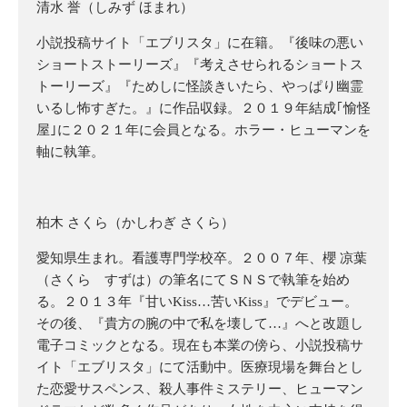
清水 誉（しみず ほまれ）
小説投稿サイト「エブリスタ」に在籍。『後味の悪い
ショートストーリーズ』『考えさせられるショートス
トーリーズ』『ためしに怪談きいたら、やっぱり幽霊
いるし怖すぎた。』に作品収録。２０１９年結成｢愉怪
屋｣に２０２１年に会員となる。ホラー・ヒューマンを
軸に執筆。
柏木 さくら（かしわぎ さくら）
愛知県生まれ。看護専門学校卒。２００７年、櫻 凉葉
（さくら すずは）の筆名にてＳＮＳで執筆を始め
る。２０１３年『甘いKiss…苦いKiss』でデビュー。
その後、『貴方の腕の中で私を壊して…』へと改題し
電子コミックとなる。現在も本業の傍ら、小説投稿サ
イト「エブリスタ」にて活動中。医療現場を舞台とし
た恋愛サスペンス、殺人事件ミステリー、ヒューマン