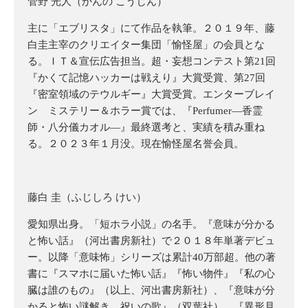
管野 光人（かんの こうじん）
主に「エブリスタ」にて作品を執筆。２０１９年、藤
白圭主宰のクリエイター集団「愉怪屋」の会員とな
る。ＩＴ＆宣伝広告担当。超・妄想コンテスト第21回
『かくて記憶ハッカーは戦えり』大賞受賞、第27回
『密室領域のテウルギー』大賞受賞。エンターブレイ
ン ミステリー＆ホラー賞では、『Perfumer―香霊
師・八分儀カオル―』最終選考と、実績を積み重ね
る。２０２３年１月没。現在愉怪屋名誉会員。
藤白 圭（ふじしろ けい）
愛知県出身。「短ホラ小説」の名手。『意味が分かる
と怖い話』（河出書房新社）で２０１８年単著デビュ
ー。以降「意味怖」シリーズは累計40万部超。他の著
書に『スマホに届いた怖い話』『怖い物件』『私の心
臓は誰のもの』（以上、河出書房新社）、『意味が分
かると怖い謎解き 祝いの歌』（双葉社）、『異形見