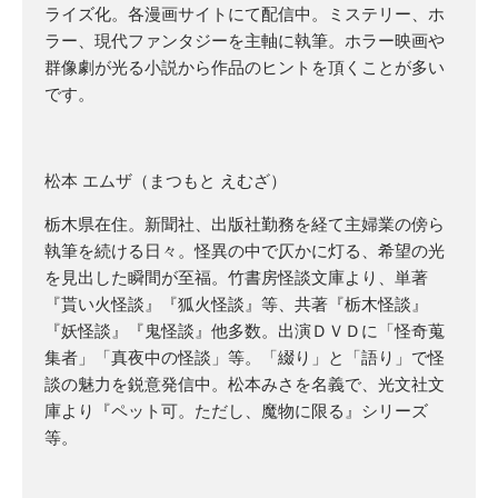
ライズ化。各漫画サイトにて配信中。ミステリー、ホ
ラー、現代ファンタジーを主軸に執筆。ホラー映画や
群像劇が光る小説から作品のヒントを頂くことが多い
です。
松本 エムザ（まつもと えむざ）
栃木県在住。新聞社、出版社勤務を経て主婦業の傍ら
執筆を続ける日々。怪異の中で仄かに灯る、希望の光
を見出した瞬間が至福。竹書房怪談文庫より、単著
『貰い火怪談』『狐火怪談』等、共著『栃木怪談』
『妖怪談』『鬼怪談』他多数。出演ＤＶＤに「怪奇蒐
集者」「真夜中の怪談」等。「綴り」と「語り」で怪
談の魅力を鋭意発信中。松本みさを名義で、光文社文
庫より『ペット可。ただし、魔物に限る』シリーズ
等。