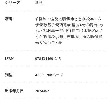
シリーズ
新刊
著者
愉怪屋
・編
兎太朗/沢市さとみ/松本エム
ザ/藤原基子/葛西竜哉/椿あやか/彌砂/にゃ
んた/沢村基/三墨/神谷信二/清水誉/柏木さ
くら/桜瀬ひな/彩月志帆/満月兎の助/管野
光人/藤白圭・著
ISBN
9784344691315
判型
4-6 ・
208
ページ
出版年月日
2024/8/2