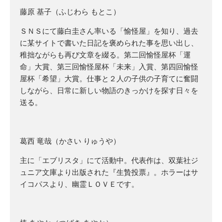
藤原 基子（ふじわら もとこ）
ＳＮＳにて藤白圭さん率いる「愉怪屋」を知り、過去
に某サイトで書いた日記を褒められた事を思い出し、
稚拙ながらも再び文章を綴る。第二回愉怪屋杯「運
命」大賞、第三回愉怪屋杯「未来」入賞、第四回愉怪
屋杯「希望」大賞。仕事と２人の子供の子育てに奮闘
しながら、日常に新しい物語のきっかけを探す日々を
送る。
葛西 竜哉（かさい りゅうや）
主に「エブリスタ」にて活動中。代表作は、双葉社ジ
ュニア文庫より出版された『生贄投票』。ホラーはサ
イコパスより、幽霊ＬＯＶＥです。