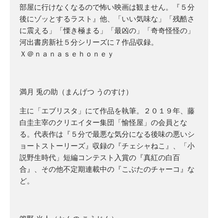
部屋に行けなくなるので怖い映画は観ません。『５分
後にゾッとするラスト』他、「いい気味な」「残酷さ
に震える」「慄き極まる」「最凶の」「奇奇怪怪の」
河出書房新社５分シリーズに７作品収録。
Ｘ＠ｎａｎａｓｅｈｏｎｅｙ
満月 兎の助（まんげつ うのすけ）
主に「エブリスタ」にて作品を執筆。２０１９年、藤
白圭主宰のクリエイター集団「愉怪屋」の会員とな
る。代表作は『５分で最悪な気分になる後味の悪いシ
ョートストーリーズ』収録の『チェシャねこ』、「小
説野生時代」短編コンテスト入賞の『真紅の白百
合』、その他不定期連載中の『こぶたのチャーコ』な
ど。