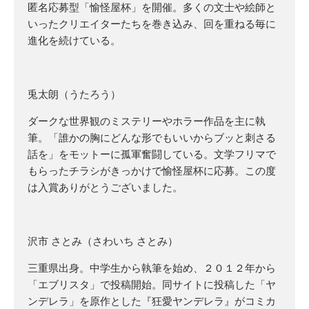
匿名応募型「愉怪屋杯」を開催。多くの文士や絵師と
いったクリエイターたちを巻き込み、回を重ねる毎に
進化を続けている。
兎太朗（うたろう）
ダークな世界観のミステリーやホラー作品を主に執
筆。「誰かの胸にどんな形でもいいからブッと刺さる
話を」をモットーに孤軍奮闘している。文学フリマで
もらったチラシがきっかけで愉怪屋杯に応募。この度
は入賞ありがとうございました。
沢市 さとみ（さわいち さとみ）
三重県出身。中学生から執筆を始め、２０１２年から
「エブリスタ」で投稿開始。同サイトに投稿した「ヤ
ンデレラ」を原作とした『狂愛ヤンデレラ』がコミカ