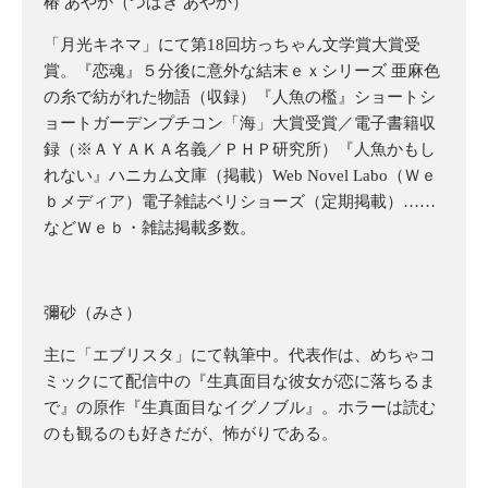
椿 あやか（つばき あやか）
「月光キネマ」にて第18回坊っちゃん文学賞大賞受
賞。『恋魂』５分後に意外な結末ｅｘシリーズ 亜麻色
の糸で紡がれた物語（収録）『人魚の檻』ショートシ
ョートガーデンプチコン「海」大賞受賞／電子書籍収
録（※ＡＹＡＫＡ名義／ＰＨＰ研究所）『人魚かもし
れない』ハニカム文庫（掲載）Web Novel Labo（Ｗｅ
ｂメディア）電子雑誌ベリショーズ（定期掲載）……
などＷｅｂ・雑誌掲載多数。
彌砂（みさ）
主に「エブリスタ」にて執筆中。代表作は、めちゃコ
ミックにて配信中の『生真面目な彼女が恋に落ちるま
で』の原作『生真面目なイグノブル』。ホラーは読む
のも観るのも好きだが、怖がりである。