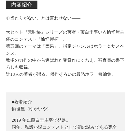
内容紹介
心当たりがない、とは言わせない——
大ヒット『意味怖』シリーズの著者・藤白圭率いる愉怪屋主
催のコンテスト「愉怪屋杯」。
第五回のテーマは「因果」、指定ジャンルはホラー＆サスペ
ンス。
数多の力作の中から選ばれた受賞作にくわえ、審査員の書下
ろしも収録。
計18人の著者が贈る、傑作ぞろいの最恐ホラー短編集。
■著者紹介
愉怪屋（ゆかいや）
2019 年に藤白圭主宰で発足。
同年、私設小説コンテストとして初の試みである完全