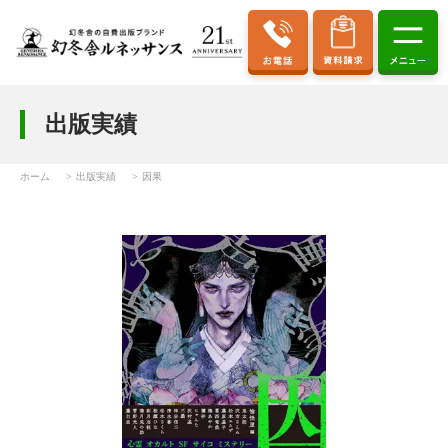
出版実績
ホーム
出版実績
因果