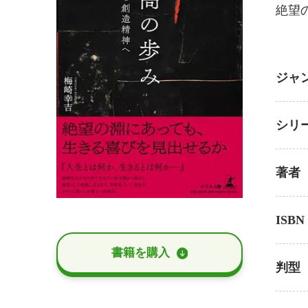
絶望
ジャ
シリ
著者
ISBN
書籍を購⼊
判型