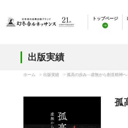
トップページ
出版実績
ホーム
出版実績
孤高の歩み—虚無から創造精神へ
孤