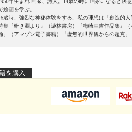
1950年生まれ 画家、詩人。14歳の時に画家になると
で絵画を学ぶ。
26歳時、強烈な神秘体験をする。私の理想は「創造的人
詩集『暗き淵より』（漉林書房）『梅崎幸吉作品集』（
論』（アマゾン電子書籍）『虚無的世界観からの超克』
籍を購入