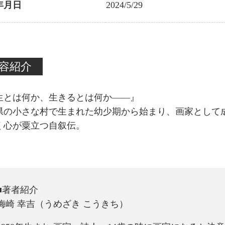
年月日
2024/5/29
容紹介
生とは何か、生きるとは何か——』
県の小さな村で生まれた幼少期から始まり、画家として
く心が粟立つ自叙伝。
■著者紹介
梅崎 幸吉（うめざき こうきち）