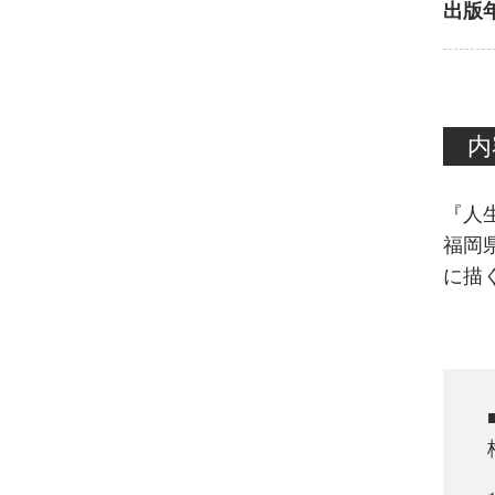
出版
内
『人
福岡
に描