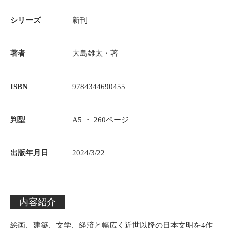
シリーズ
新刊
著者
大島雄太
・著
ISBN
9784344690455
判型
A5 ・
260
ページ
出版年月日
2024/3/22
内容紹介
絵画、建築、文学、経済と幅広く近世以降の日本文明を4作