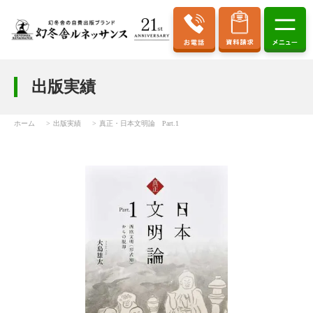
出版実績
ホーム
出版実績
真正・日本文明論 Part.1