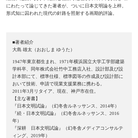
にわたって論じてきた著者が、ついに日本文明論を上梓。
形式知に囚われた現代の針路を照射する画期的評論。
■著者紹介
大島 雄太（おおしま ゆうた）
1947年東京都生まれ、1971年横浜国立大学工学部建築
学科卒、同年株式会社竹中工務店入社、設計部及び設
計本部にて、標準仕様、標準図等の作成及び設計部に
おいて技術、申請で現業支援業務に携わる。
2011年3月リタイア、現在、神戸市在住。
【主な著書】
『日本文明試論』（幻冬舎ルネッサンス、2014年）
『続・日本文明試論』（幻冬舎ルネッサンス、2016
年）
『深耕 日本文明試論』（幻冬舎メディアコンサルテ
ィング、2019年）