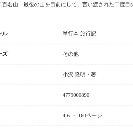
二百名山 最後の山を目前にして、言い渡された二度目
ンル
単行本
旅行記
ーズ
その他
小沢 隆明
・著
4779000890
4-6 ・
160
ページ