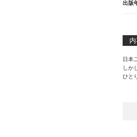
出版
内
日本
しか
ひと