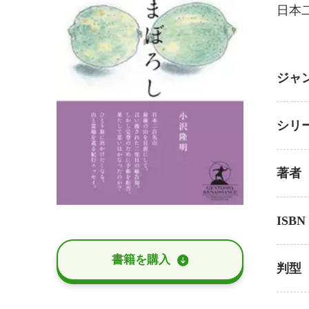
日本
ジャ
シリ
著者
ISBN
書籍を購⼊
判型