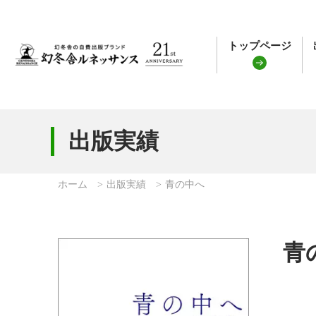
トップページ
出版実績
ホーム
出版実績
青の中へ
青