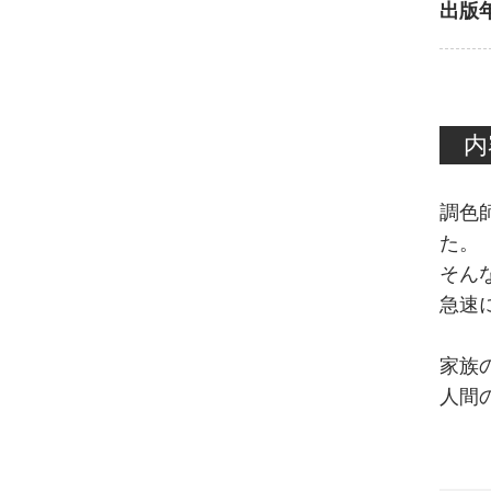
出版
内
調色
た。
そん
急速
家族
人間