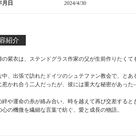
年月日
2024/4/30
容紹介
師の紫衣は、ステンドグラス作家の父が生前作りたくて
な中、出張で訪れたドイツのシュテファン教会で、とあ
に惹かれ合う二人だったが、彼には重大な秘密があった
の絆や運命の糸が絡み合い、時を越えて再び交差すると
の心の機微を繊細な言葉で紡ぐ、愛と成長の物語。