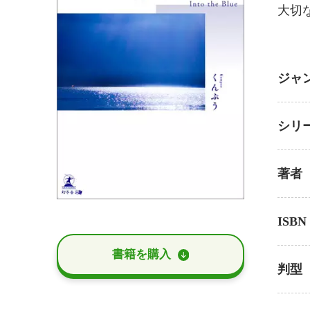
大切
ジャ
シリ
著者
ISBN
書籍を購⼊
判型