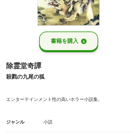
書籍を購⼊
除霊堂奇譚
殺戮の九尾の狐
エンターテインメント性の高いホラー小説集。
ジャンル
小説