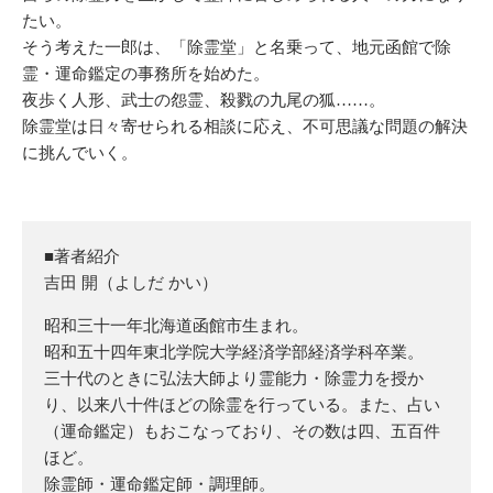
たい。
そう考えた一郎は、「除霊堂」と名乗って、地元函館で除
霊・運命鑑定の事務所を始めた。
夜歩く人形、武士の怨霊、殺戮の九尾の狐……。
除霊堂は日々寄せられる相談に応え、不可思議な問題の解決
に挑んでいく。
■著者紹介
吉田 開（よしだ かい）
昭和三十一年北海道函館市生まれ。
昭和五十四年東北学院大学経済学部経済学科卒業。
三十代のときに弘法大師より霊能力・除霊力を授か
り、以来八十件ほどの除霊を行っている。また、占い
（運命鑑定）もおこなっており、その数は四、五百件
ほど。
除霊師・運命鑑定師・調理師。