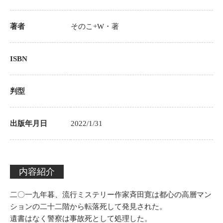
著者
そのこ+W
・著
ISBN
判型
出版年月日
2022/1/31
内容紹介
二〇一九年暮、流行ミステリー作家斉田寛は都心の高層マン
ションの二十二階から転落死して発見された。
遺書はなく警察は事故死として処理した。