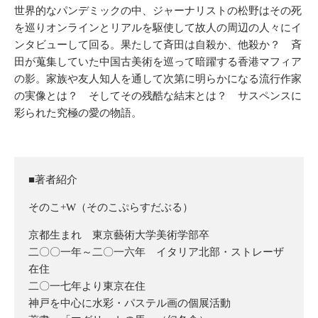
世界的なパンデミックの中、ジャーナリストの松野はその死
を巡りオンラインとリアルを駆使して故人の周辺の人々にイ
ンタビューして回る。果たして斉田は自殺か、他殺か？ 斉
田が蒐集していた中国古美術を巡って暗躍する香港マフィア
の影。家族や友人知人を通して次第に明らかになる流行作家
の実像とは？ そしてその残酷な結末とは？ サスペンスに
彩られた究極の愛の物語。
■著者紹介
そのこ+W（そのこぷらすだぶる）
京都生まれ 東京藝術大学美術学部卒
二〇〇一年～二〇一六年 イタリア北部・ストレーザ
在住
二〇一七年より東京在住
神戸を中心に水彩・パステル画の個展活動