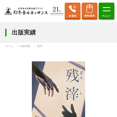
出版実績
ホーム
出版実績
残滓