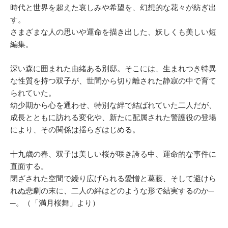
時代と世界を超えた哀しみや希望を、幻想的な花々が紡ぎ出
す。
さまざまな人の思いや運命を描き出した、妖しくも美しい短
編集。
深い森に囲まれた由緒ある別邸。そこには、生まれつき特異
な性質を持つ双子が、世間から切り離された静寂の中で育て
られていた。
幼少期から心を通わせ、特別な絆で結ばれていた二人だが、
成長とともに訪れる変化や、新たに配属された警護役の登場
により、その関係は揺らぎはじめる。
十九歳の春、双子は美しい桜が咲き誇る中、運命的な事件に
直面する。
閉ざされた空間で繰り広げられる愛憎と葛藤、そして避けら
れぬ悲劇の末に、二人の絆はどのような形で結実するのか─
─。（「満月桜舞」より）