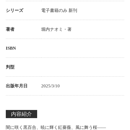
シリーズ
電子書籍のみ
新刊
著者
堀内ナオミ
・著
ISBN
判型
出版年月日
2025/3/10
内容紹介
闇に咲く黒百合、暁に輝く紅薔薇、風に舞う桜――