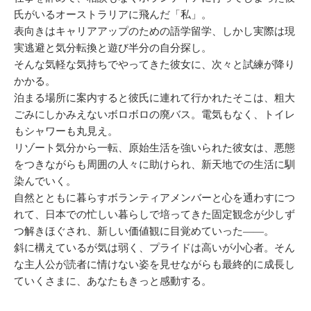
氏がいるオーストラリアに飛んだ「私」。
表向きはキャリアアップのための語学留学、しかし実際は現
実逃避と気分転換と遊び半分の自分探し。
そんな気軽な気持ちでやってきた彼女に、次々と試練が降り
かかる。
泊まる場所に案内すると彼氏に連れて行かれたそこは、粗大
ごみにしかみえないボロボロの廃バス。電気もなく、トイレ
もシャワーも丸見え。
リゾート気分から一転、原始生活を強いられた彼女は、悪態
をつきながらも周囲の人々に助けられ、新天地での生活に馴
染んでいく。
自然とともに暮らすボランティアメンバーと心を通わすにつ
れて、日本での忙しい暮らしで培ってきた固定観念が少しず
つ解きほぐされ、新しい価値観に目覚めていった――。
斜に構えているが気は弱く、プライドは高いが小心者。そん
な主人公が読者に情けない姿を見せながらも最終的に成長し
ていくさまに、あなたもきっと感動する。