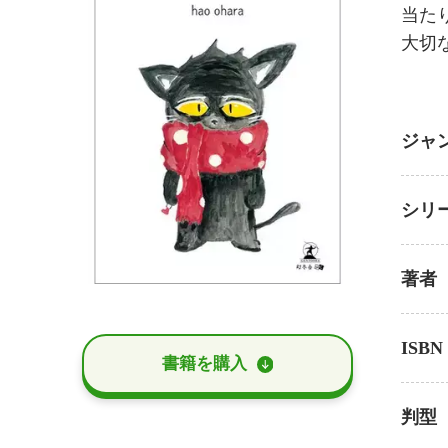
当た
大切
ジャ
シリ
著者
ISBN
書籍を購⼊
判型