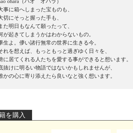
hao ohara（ハオ オハラ）
大事に箱へしまった宝ものも、
大切にそっと握った手も、
また明日もなんて願ったって、
何が起きてしまうかはわからないもの。
畢生よ。儚い諸行無常の世界に生きる今。
それを想えば、もっともっと過ぎゆく日々を、
傍に居てくれる人たちを愛する事ができると想います。
底抜けに明るい物語ではないかもしれませんが、
誰かの心に寄り添えたら良いなと強く想います。
籍を購入