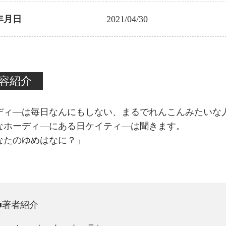
年月日
2021/04/30
容紹介
ディ―は毎日なんにもしない、まるでれんこんみたいな
なホーディ―にある日ケイティ―は聞きます。
なたのゆめはなに？」
■著者紹介