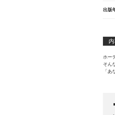
出版
内
ホー
そん
「あ