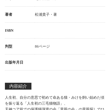
著者
松浦貴子
・著
ISBN
判型
86
ページ
出版年月日
内容紹介
人生初、自分の意思で初めて命ある猫・みけを飼い始めた頃
を振り返る「人生初の三毛猫物語」、
天神コア前での保護猫譲渡の会「里親の会」の里親探しでひ