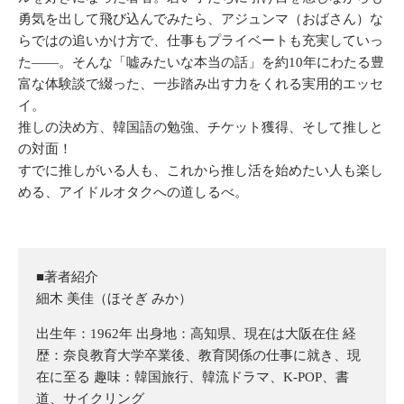
勇気を出して飛び込んでみたら、アジュンマ（おばさん）な
らではの追いかけ方で、仕事もプライベートも充実していっ
た――。そんな「嘘みたいな本当の話」を約10年にわたる豊
富な体験談で綴った、一歩踏み出す力をくれる実用的エッセ
イ。
推しの決め方、韓国語の勉強、チケット獲得、そして推しと
の対面！
すでに推しがいる人も、これから推し活を始めたい人も楽し
める、アイドルオタクへの道しるべ。
■著者紹介
細木 美佳（ほそぎ みか）
出生年：1962年 出身地：高知県、現在は大阪在住 経
歴：奈良教育大学卒業後、教育関係の仕事に就き、現
在に至る 趣味：韓国旅行、韓流ドラマ、K-POP、書
道、サイクリング