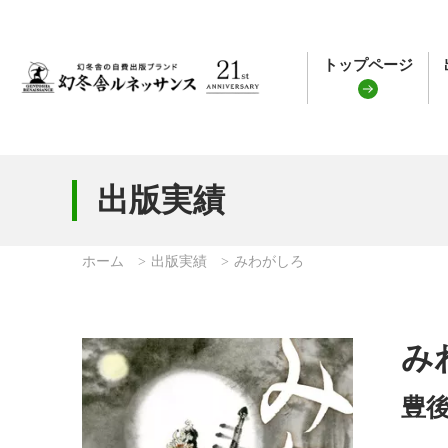
トップページ
出版実績
ホーム
出版実績
みわがしろ
み
豊