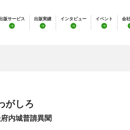
出版サービス
出版実績
インタビュー
イベント
会
わがしろ
後府内城普請異聞