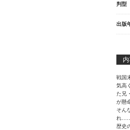
判型
出版
内
戦国
気高
た兄
が懸
そん
れ…
歴史