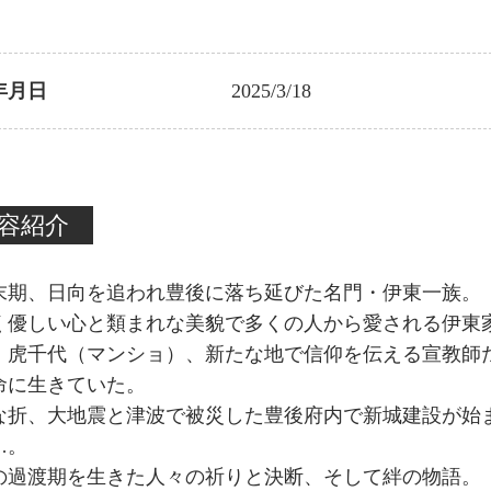
年月日
2025/3/18
容紹介
末期、日向を追われ豊後に落ち延びた名門・伊東一族。
く優しい心と類まれな美貌で多くの人から愛される伊東
・虎千代（マンショ）、新たな地で信仰を伝える宣教師
命に生きていた。
な折、大地震と津波で被災した豊後府内で新城建設が始
…。
の過渡期を生きた人々の祈りと決断、そして絆の物語。