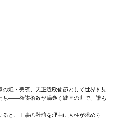
家の姫・美夜、天正遣欧使節として世界を見
たち――権謀術数が渦巻く戦国の世で、誰も
まると、工事の難航を理由に人柱が求めら