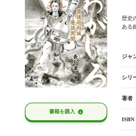
歴史
ある
ジャ
シリ
著者
書籍を購⼊
ISBN