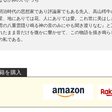
なるかみのいかづち
明治時代の思想家であり評論家でもある先人、高山樗牛
星、地にありては花、人にありては愛。これ世に美はし
雲の八重雲隠り鳴る神の音のみにやも聞き渡りなむ』と
れたまま音だけを微かに響かせて、この物語を描き鳴ら
の私である。
籍を購入