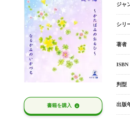
ジャ
シリ
著者
ISBN
判型
出版
書籍を購⼊