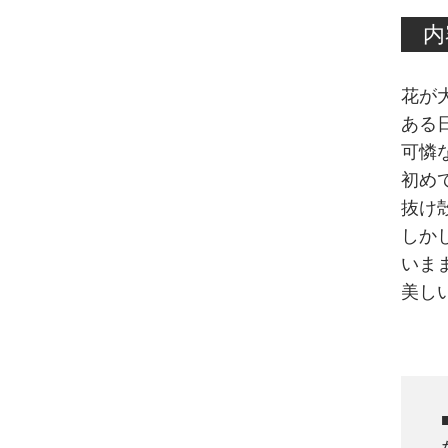
内
花が
ある
可憐
初め
抜け
しか
いま
美し