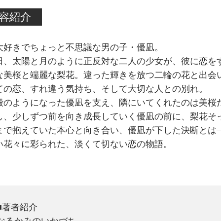
容紹介
大好きでちょっと不思議な男の子・優凪。
日、太陽と月のように正反対な二人の少女が、彼に恋を
な美桜と端麗な梨花。違った輝きを放つ二輪の花と出会
ての恋、すれ違う気持ち、そして大切な人との別れ。
殻のようになった優凪を支え、隣にいてくれたのは美桜
し、少しずつ前を向き成長していく優凪の前に、梨花そ
まで抱えていた本心と向き合い、優凪が下した決断とは
い花々に彩られた、淡くて切ない恋の物語。
■著者紹介