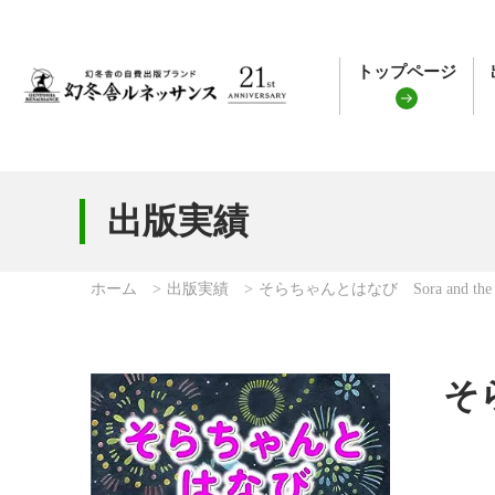
トップページ
出版実績
ホーム
出版実績
そらちゃんとはなび Sora and the Fi
そら