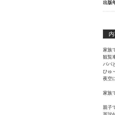
出版
内
家族
観覧
パパ
ひゅ
夜空
家族
親子
英訳