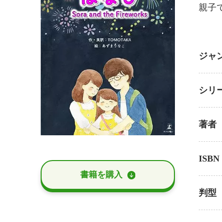
親子
ジャ
シリ
著者
ISBN
書籍を購⼊
判型