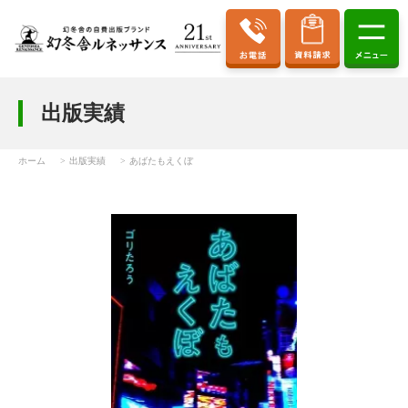
出版実績
ホーム
出版実績
あばたもえくぼ