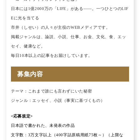
日本には1億2000万の「LIFE」がある――。一つひとつのLIF
Eに光を当てる
市井（しせい）の人々が主役のWEBメディアです。
掲載ジャンルは、論説、小説、仕事、お金、文化、食、エッ
セイ、健康など。
毎日10本以上の記事をお届けしています。
募集内容
テーマ：これまで誰にも言わずにいた秘密
ジャンル：エッセイ、小説（事実に基づくもの）
<応募規定>
日本語で書かれた、未発表の作品
文字数：3万文字以上（400字詰原稿用紙75枚～）（上限な