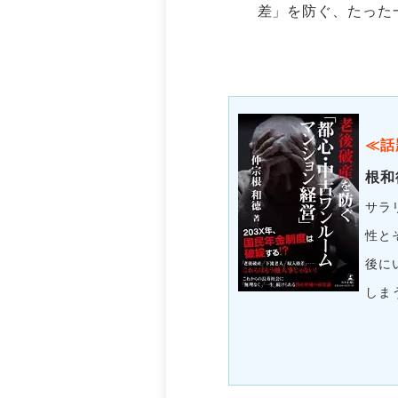
差」を防ぐ、たった
≪話
根和
サラ
性と
後に
しま