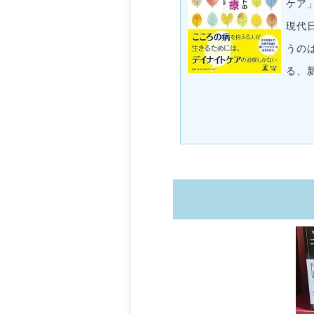
ケア
現代
うの
る、