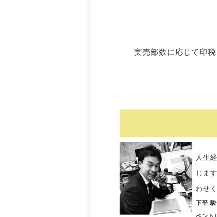
実売部数に応じて印税
人生
じま
わせ
下平 
ベント