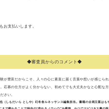
もお支払いします。
◆審査員からのコメント◆
経験が豊富だからこそ、人々の心に素直に届く言葉や想いが感じられ
す。応募の仕方がよく分からない、初めてでも大丈夫かなと心配な方
ください。
駿也（しもだいら としや）幻冬舎ルネッサンス編集担当。書籍の企画立案はも
にまで携わることで独自の“売れるノウハウ”を構築。かつてはビジネス書の