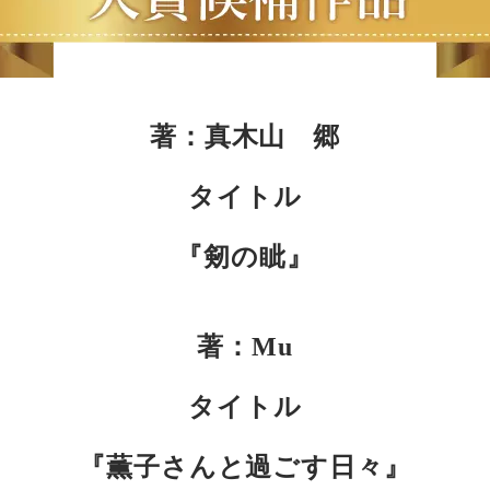
著：真木山 郷
タイトル
『剱の眦』
著：Mu
タイトル
『薫子さんと過ごす日々』