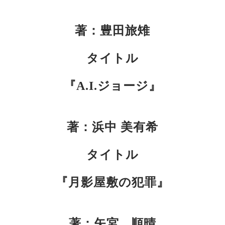
著：豊田旅雉
タイトル
『A.I.ジョージ』
著：浜中 美有希
タイトル
『月影屋敷の犯罪』
著：矢宮 順晴