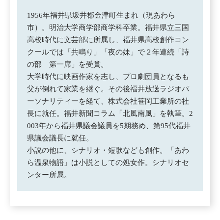
1956年福井県坂井郡金津町生まれ（現あわら
市）。明治大学商学部商学科卒業。福井県立三国
高校時代に文芸部に所属し、福井県高校創作コン
クールでは「共鳴り」「夜の妹」で２年連続「詩
の部 第一席」を受賞。
大学時代に映画作家を志し、プロ劇団員となるも
父が倒れて家業を継ぐ。その後福井放送ラジオパ
ーソナリティーを経て、株式会社笹岡工業所の社
長に就任。福井新聞コラム「北風南風」を執筆。2
003年から福井県議会議員を5期務め、第95代福井
県議会議長に就任。
小説の他に、シナリオ・短歌なども創作。「あわ
ら温泉物語」は小説としての処女作。シナリオセ
ンター所属。