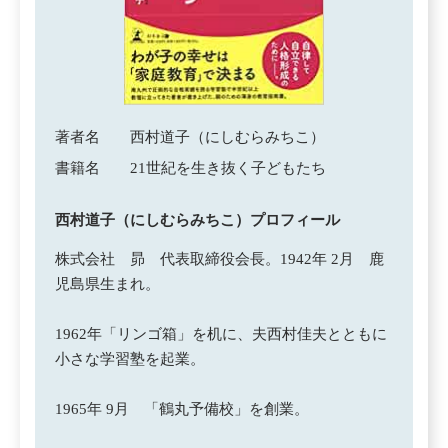
著者名
西村道子（にしむらみちこ）
書籍名
21世紀を生き抜く子どもたち
西村道子（にしむらみちこ）プロフィール
株式会社 昴 代表取締役会長。1942年 2月 鹿
児島県生まれ。
1962年「リンゴ箱」を机に、夫西村佳夫とともに
小さな学習塾を起業。
1965年 9月 「鶴丸予備校」を創業。