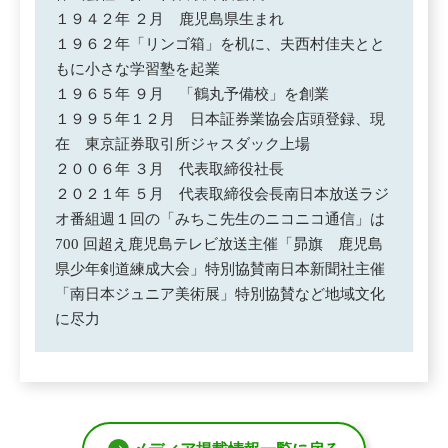
１９４２年 ２月 鹿児島県生まれ
１９６２年「リンゴ箱」を机に、夫西村佳夫とと
もに小さな学習塾を起業
１９６５年 ９月 「鶴丸予備校」を創業
１９９５年１２月 日本証券業協会店頭登録、現
在 東京証券取引所ジャスダック上場
２００６年 ３月 代表取締役社長
２０２１年 ５月 代表取締役会長南日本放送ラジ
オ番組週１回の「みちこ先生のニコニコ通信」は
700 回超え鹿児島テレビ放送主催「昴旗 鹿児島
県少年剣道練成大会」特別協賛南日本新聞社主催
「南日本ジュニア美術展」特別協賛など地域文化
に尽力