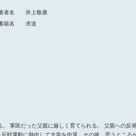
著者名
井上敬康
書籍名
求道
まれる。 軍医だった父親に厳しく育てられる。 父親への反
も反戦運動に熱中して大学を中退。その後、思うところ