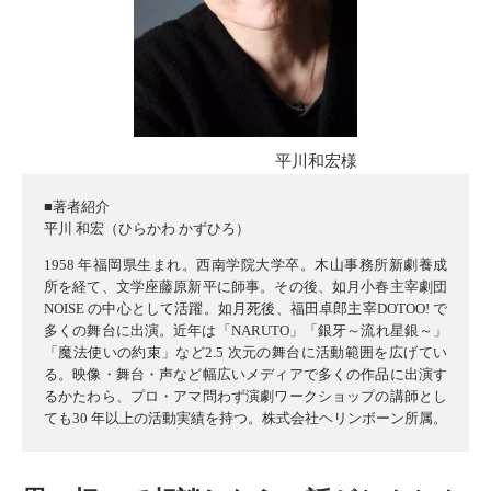
平川和宏様
■著者紹介
平川 和宏（ひらかわ かずひろ）
1958 年福岡県生まれ。西南学院大学卒。木山事務所新劇養成
所を経て、文学座藤原新平に師事。その後、如月小春主宰劇団
NOISE の中心として活躍。如月死後、福田卓郎主宰DOTOO! で
多くの舞台に出演。近年は「NARUTO」「銀牙～流れ星銀～」
「魔法使いの約束」など2.5 次元の舞台に活動範囲を広げてい
る。映像・舞台・声など幅広いメディアで多くの作品に出演す
るかたわら、プロ・アマ問わず演劇ワークショップの講師とし
ても30 年以上の活動実績を持つ。株式会社ヘリンボーン所属。