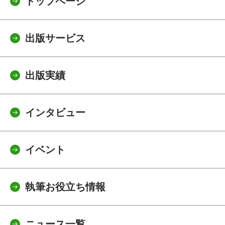
トップページ
出版サービス
出版実績
インタビュー
イベント
執筆お役立ち情報
ニュース一覧