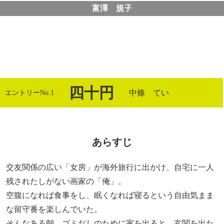
富澤 規子
四十円
中條 てい
エントリーNo.1
あらすじ
交友関係の広い「女房」が海外旅行に出かけ、自宅に一人
残されたしがない画家の「俺」。
空腹になれば食事をし、眠くなれば寝るという自由気まま
な留守番を楽しんでいた。
そんなある朝、ゴミだしのために家を出ると、玄関を出た