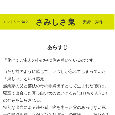
さみしさ鬼
天野 秀作
エントリーNo.2
あらすじ
「化けてご主人の心の中に住み着いているのです」
当たり前のように感じて、いつしか忘れてしまっていた
「淋しい」という感覚。
起業家の父と芸妓の母の非嫡出子として生まれた“僕”は、
寝室で出会った真っ白い犬のぬいぐるみ“コロちゃん”にそ
の存在を知らされる。
特別な出自による疎外感、癌を患った父のあっけない死、
母の帰路を待ちながらひとりぼっちの就寝……。それらを