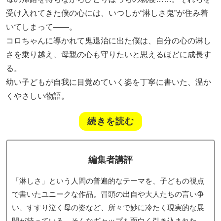
受け入れてきた僕の心には、いつしか“淋しさ鬼”が住み着
いてしまって――。
コロちゃんに導かれて鬼退治に出た僕は、自分の心の淋し
さを乗り越え、母親の心も守りたいと思えるほどに成長す
る。
幼い子どもが自我に目覚めていく姿を丁寧に書いた、温か
くやさしい物語。
続きを読む
編集者講評
「淋しさ」という人間の普遍的なテーマを、子どもの視点
で書いたユニークな作品。冒頭の出自や大人たちの言い争
い、すすり泣く母の姿など、所々で妙に冷たく現実的な展
開が待っている。そんなギャップも面白く引き込まれた。